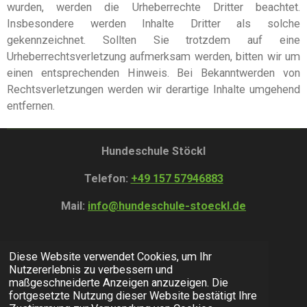
wurden, werden die Urheberrechte Dritter beachtet.
Insbesondere werden Inhalte Dritter als solche
gekennzeichnet. Sollten Sie trotzdem auf eine
Urheberrechtsverletzung aufmerksam werden, bitten wir um
einen entsprechenden Hinweis. Bei Bekanntwerden von
Rechtsverletzungen werden wir derartige Inhalte umgehend
entfernen.
Hundeschule Stöckl
Telefon:
+49 157 57946883
Mail:
info@hundeschule-stoeckl.de
© 2026 Hundeschule
Stöckl
Diese Website verwendet Cookies, um Ihr
Nutzererlebnis zu verbessern und
Impressum
|
Datenschutz
|
AGB
maßgeschneiderte Anzeigen anzuzeigen. Die
fortgesetzte Nutzung dieser Website bestätigt Ihre